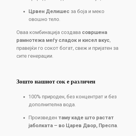
Црвен Делишес
за боја и меко
овошно тело.
Оваа комбинација создава
совршена
рамнотежа меѓу сладок и кисел вкус
,
правејќи го сокот богат, свеж и пријатен за
сите генерации.
Зошто нашиот сок е различен
100% природен, без концентрат и без
дополнителна вода.
Произведен
таму каде што растат
јаболката – во Царев Двор, Преспа
.