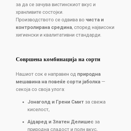
за да се зачува вистинскиот вкус и
хранливите состојки.
Производството се одвива во
чиста и
контролирана средина
, според највисоки
хигиенски и квалитативни стандарди.
Совршена комбинација на сорти
Нашиот сок е направен од
природна
мешавина на повеќе сорти јаболка
—
секоја со своја улога:
Јонаголд и Грени Смит
за свежа
киселост,
Ајдаред и Златен Делишес
за
природна сладост и полн вкус,