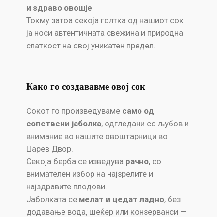
и здраво овошје
.
Токму затоа секоја голтка од нашиот сок
ја носи автентичната свежина и природна
слаткост на овој уникатен предел.
Како го создававме овој сок
Сокот го произведуваме
само од
сопствени јаболка
, одгледани со љубов и
внимание во нашите овоштарници во
Царев Двор.
Секоја берба се изведува
рачно
, со
внимателен избор на најзрелите и
најздравите плодови.
Јаболката се
мелат и цедат ладно
, без
додавање вода, шеќер или конзерванси —